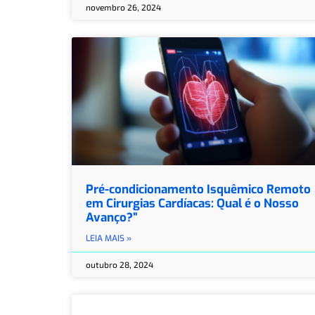
novembro 26, 2024
Pré-condicionamento Isquêmico Remoto
em Cirurgias Cardíacas: Qual é o Nosso
Avanço?”
LEIA MAIS »
outubro 28, 2024