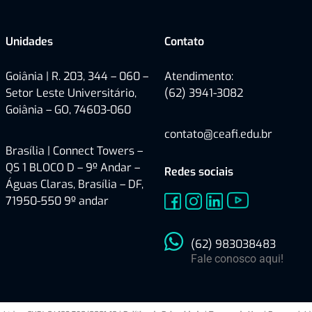
Unidades
Contato
Goiânia | R. 203, 344 – 060 –
Atendimento:
Setor Leste Universitário,
(62) 3941-3082
Goiânia – GO, 74603-060
contato@ceafi.edu.br
Brasília |
Connect Towers –
QS 1 BLOCO D – 9º Andar –
Redes sociais
Águas Claras, Brasília – DF,
71950-550
9º andar
(62) 983038483
Fale conosco aqui!