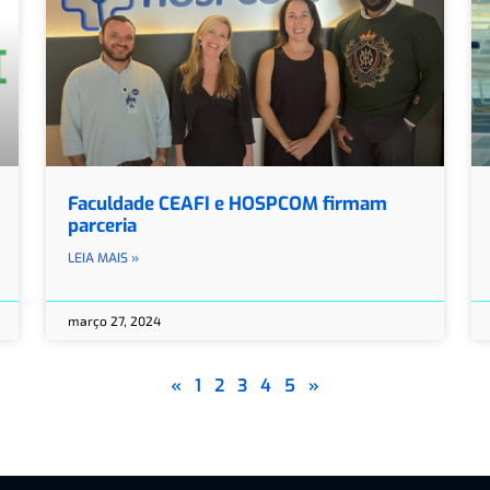
Faculdade CEAFI e HOSPCOM firmam
parceria
LEIA MAIS »
março 27, 2024
«
1
2
3
4
5
»