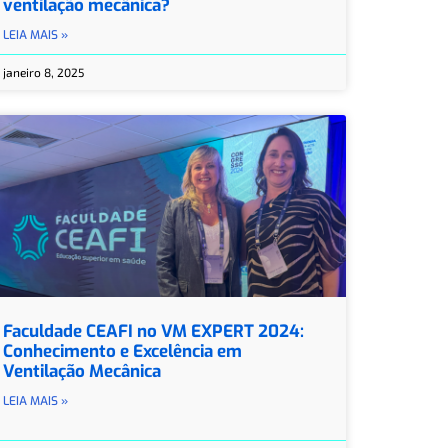
ventilação mecânica?
LEIA MAIS »
janeiro 8, 2025
Faculdade CEAFI no VM EXPERT 2024:
Conhecimento e Excelência em
Ventilação Mecânica
LEIA MAIS »