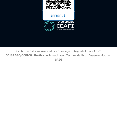
Consulte o Cadastro
do CEAFI no e-MEC
Centro de Estudos Avançados e Formação Integrada Ltda – CNPJ:
04.182.760/0001-18 |
Política de Privacidade
|
Termos de Uso
| Desenvolvido por
3ADS