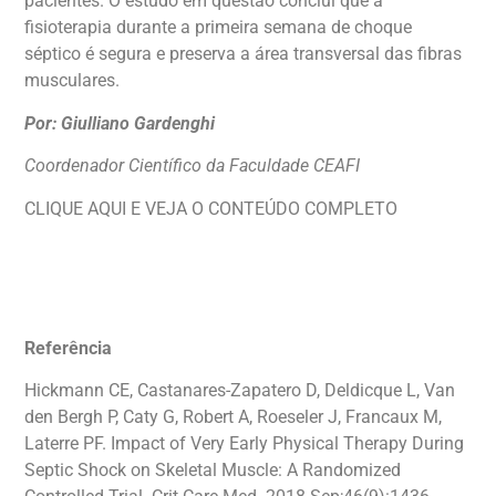
pacientes. O estudo em questão conclui que a
fisioterapia durante a primeira semana de choque
séptico é segura e preserva a área transversal das fibras
musculares.
Por: Giulliano Gardenghi
Coordenador Científico da Faculdade CEAFI
CLIQUE AQUI E VEJA O CONTEÚDO COMPLETO
CLIQUE AQUI E VEJA O CONTEÚDO
https://drive.google.com/file/d/1miw1t8Sp5Nt
8frdoRRbXgqKiux/view?usp=sharing
Referência
Hickmann CE, Castanares-Zapatero D, Deldicque L, Van
den Bergh P, Caty G, Robert A, Roeseler J, Francaux M,
Laterre PF. Impact of Very Early Physical Therapy During
Septic Shock on Skeletal Muscle: A Randomized