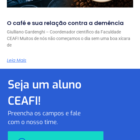
O café e sua relação contra a demência
Giulliano Gardenghi – Coordenador científico da Faculdade
CEAFI Muitos de nós não começamos o dia sem uma boa xícara
de
Leia Mais
Seja um aluno
CEAFI!
Preencha os campos e fale
com o nosso time.