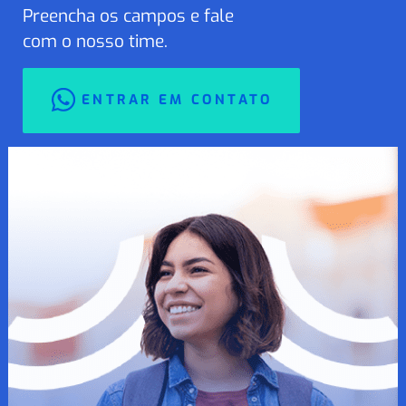
Preencha os campos e fale
com o nosso time.
ENTRAR EM CONTATO