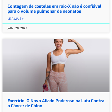
Contagem de costelas em raio-X não é confiável
para o volume pulmonar de neonatos
LEIA MAIS »
julho 29, 2025
Exercício: O Novo Aliado Poderoso na Luta Contra
o Câncer de Cólon