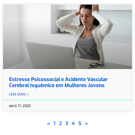
Estresse Psicossocial e Acidente Vascular
Cerebral Isquêmico em Mulheres Jovens
LEIA MAIS »
abril 11, 2025
«
1
2
3
4
5
»