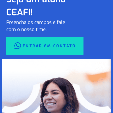
CEAFI!
Preencha os campos e fale
com o nosso time.
ENTRAR EM CONTATO