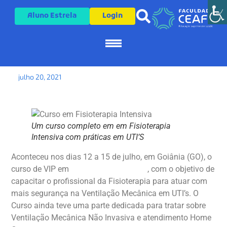
Aluno Estrela
Login
Confira como foi o Curso VIP
em Fisioterapia Intensiva na
Faculdade Ceafi
Pós-Graduação
Cursos de Extensão
Sobre a CEAFI
julho 20, 2021
Um curso completo em em Fisioterapia
Intensiva com práticas em UTI’S
Aconteceu nos dias 12 a 15 de julho, em Goiânia (GO), o
curso de VIP em
Fisioterapia Intensiva
, com o objetivo de
capacitar o profissional da Fisioterapia para atuar com
mais segurança na Ventilação Mecânica em UTI’s. O
Curso ainda teve uma parte dedicada para tratar sobre
Ventilação Mecânica Não Invasiva e atendimento Home