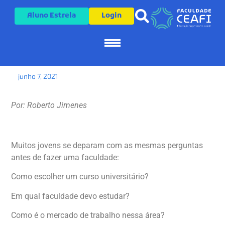
Aluno Estrela
Login
O que você busca para o seu
futuro profissional: um
emprego ou uma carreira?
Pós-Graduação
Cursos de Extensão
Sobre a CEAFI
junho 7, 2021
Por: Roberto Jimenes
Muitos jovens se deparam com as mesmas perguntas
antes de fazer uma faculdade:
Como escolher um curso universitário?
Em qual faculdade devo estudar?
Como é o mercado de trabalho nessa área?