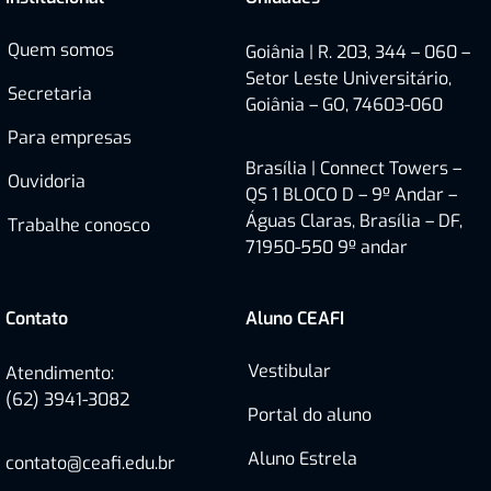
Quem somos
Goiânia | R. 203, 344 – 060 –
Setor Leste Universitário,
Secretaria
Goiânia – GO, 74603-060
Para empresas
Brasília |
Connect Towers –
Ouvidoria
QS 1 BLOCO D – 9º Andar –
Águas Claras, Brasília – DF,
Trabalhe conosco
71950-550
9º andar
Contato
Aluno CEAFI
Vestibular
Atendimento:
(62) 3941-3082
Portal do aluno
Aluno Estrela
contato@ceafi.edu.br