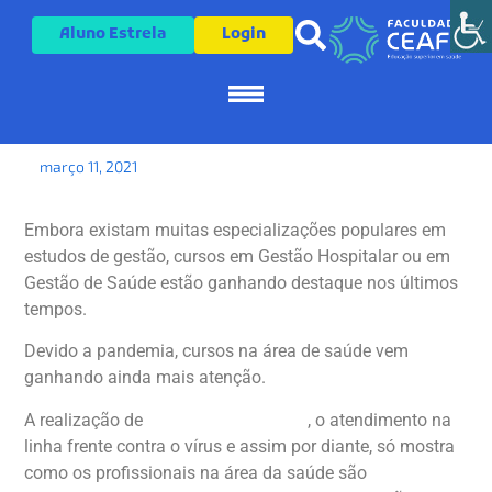
Aluno Estrela
Login
Gestão hospitalar: para
quem se destina este
curso?
Pós-Graduação
Cursos de Extensão
Sobre a CEAFI
março 11, 2021
Embora existam muitas especializações populares em
estudos de gestão, cursos em Gestão Hospitalar ou em
Gestão de Saúde estão ganhando destaque nos últimos
tempos.
Devido a pandemia, cursos na área de saúde vem
ganhando ainda mais atenção.
A realização de
teste rápido de covid
, o atendimento na
linha frente contra o vírus e assim por diante, só mostra
como os profissionais na área da saúde são