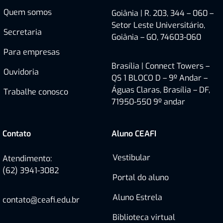
Quem somos
Goiânia | R. 203, 344 – 060 –
Setor Leste Universitário,
Secretaria
Goiânia – GO, 74603-060
Para empresas
Brasília |
Connect Towers –
Ouvidoria
QS 1 BLOCO D – 9º Andar –
Águas Claras, Brasília – DF,
Trabalhe conosco
71950-550
9º andar
Contato
Aluno CEAFI
Vestibular
Atendimento:
(62) 3941-3082
Portal do aluno
Aluno Estrela
contato@ceafi.edu.br
Biblioteca virtual