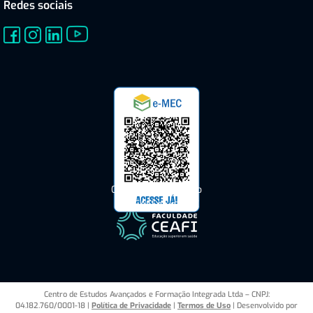
Redes sociais
Consulte o Cadastro
do CEAFI no e-MEC
Centro de Estudos Avançados e Formação Integrada Ltda – CNPJ:
04.182.760/0001-18 |
Política de Privacidade
|
Termos de Uso
| Desenvolvido por