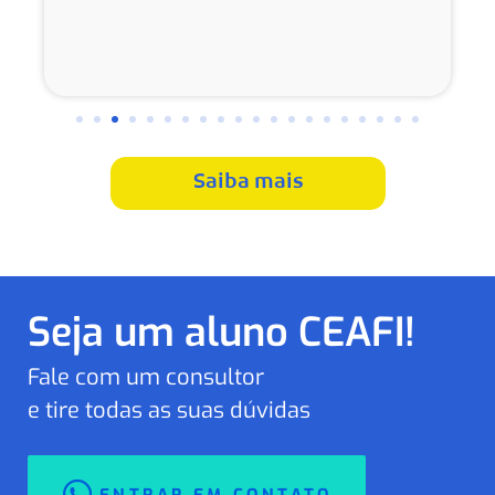
Saiba mais
Seja um aluno CEAFI!
Fale com um consultor
e tire todas as suas dúvidas
ENTRAR EM CONTATO