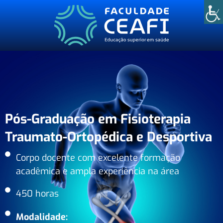
Pós-Graduação em Fisioterapia
Traumato-Ortopédica e Desportiva
Corpo docente com excelente formação
acadêmica e ampla experiência na área
450 horas
Modalidade: