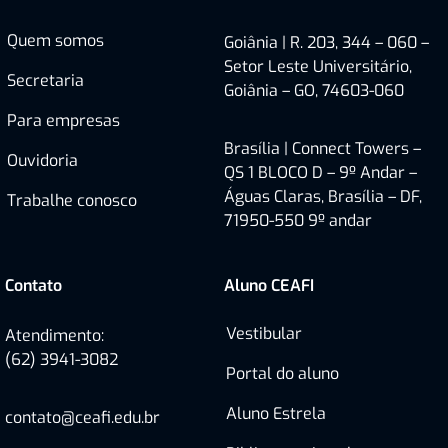
Quem somos
Goiânia | R. 203, 344 – 060 –
Setor Leste Universitário,
Secretaria
Goiânia – GO, 74603-060
Para empresas
Brasília |
Connect Towers –
Ouvidoria
QS 1 BLOCO D – 9º Andar –
Águas Claras, Brasília – DF,
Trabalhe conosco
71950-550
9º andar
Contato
Aluno CEAFI
Vestibular
Atendimento:
(62) 3941-3082
Portal do aluno
Aluno Estrela
contato@ceafi.edu.br