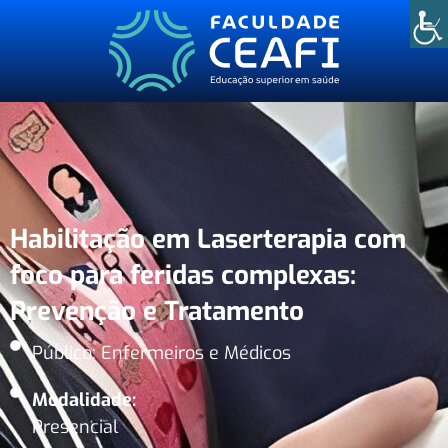
Habilitação em Laserterapia com
foco para feridas complexas:
Prevenção e Tratamento
Público: Enfermeiros e Médicos
Modalidade:
Presencial