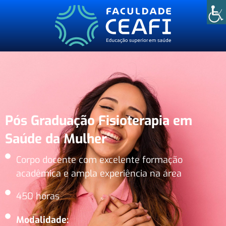
Pós Graduação Fisioterapia em
Saúde da Mulher
Corpo docente com excelente formação
acadêmica e ampla experiência na área
450 horas
Modalidade: