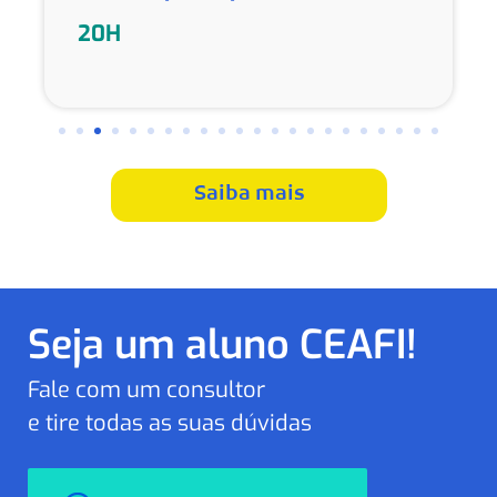
20H
Saiba mais
Seja um aluno CEAFI!
Fale com um consultor
e tire todas as suas dúvidas